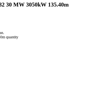
/82 30 MW 3050kW 135.40m
an.
0m quantity