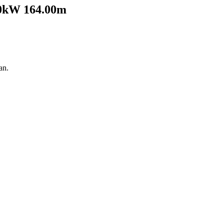
500kW 164.00m
an.