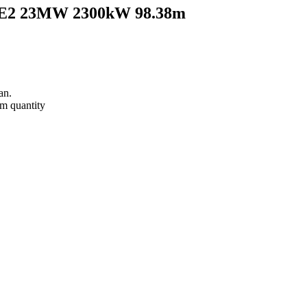
82E2 23MW 2300kW 98.38m
an.
 quantity