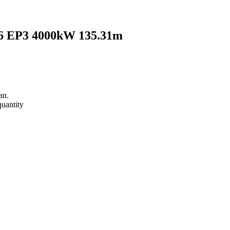
26 EP3 4000kW 135.31m
an.
uantity