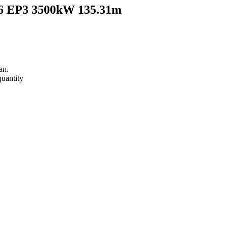
26 EP3 3500kW 135.31m
an.
uantity